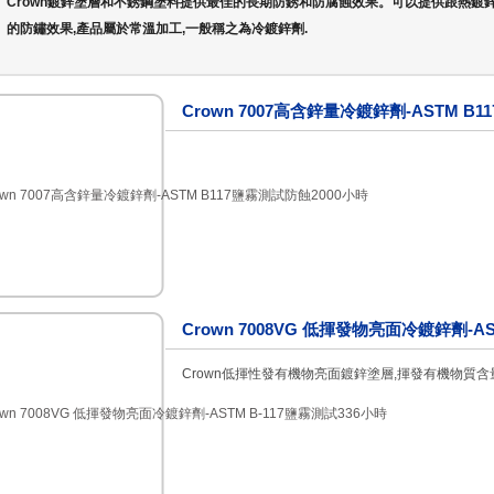
Crown鍍鋅塗層和不銹鋼塗料提供最佳的長期防銹和防腐蝕效果。可以提供跟熱鍍
的防鏽效果,產品屬於常溫加工,一般稱之為冷鍍鋅劑.
Crown 7007高含鋅量冷鍍鋅劑-ASTM B
Crown 7008VG 低揮發物亮面冷鍍鋅劑-AS
Crown低揮性發有機物亮面鍍鋅塗層,揮發有機物質含量