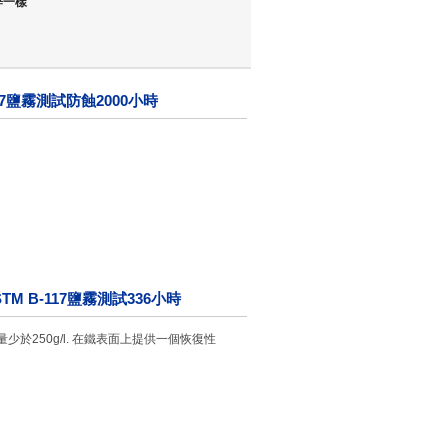
鋅一樣
117鹽霧測試防蝕2000小時
TM B-117鹽霧測試336小時
少於250g/l. 在鐵表面上提供一個恢復性