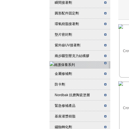
瞬間接著劑
圓形配件固定劑
環氧樹脂接著劑
墊片密封劑
紫外線UV接著劑
兩步驟型壓克力結構膠
金屬修補劑
防卡劑
Nordbak 抗磨陶瓷塗層
緊急修補產品
基座灌漿樹脂
鏽蝕轉化劑