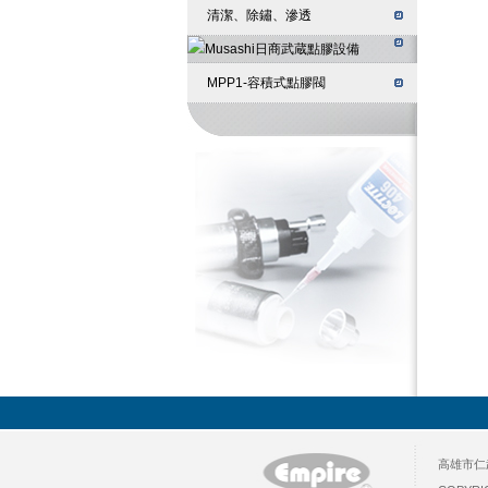
清潔、除鏽、滲透
MPP1-容積式點膠閥
高雄市仁