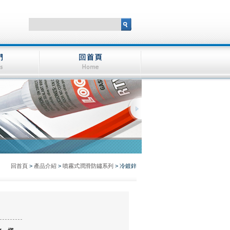
回首頁
>
產品介紹
>
噴霧式潤滑防鏽系列
>
冷鍍鋅