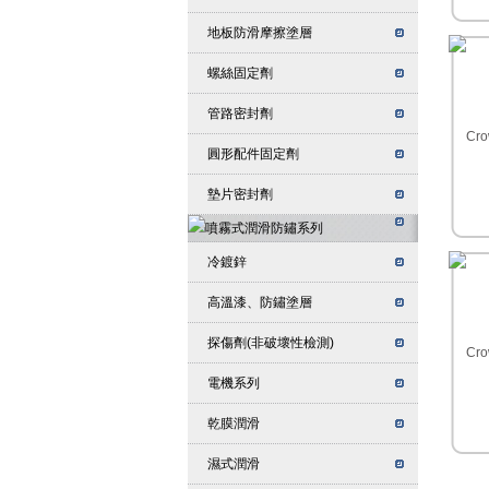
地板防滑摩擦塗層
螺絲固定劑
管路密封劑
圓形配件固定劑
墊片密封劑
冷鍍鋅
高溫漆、防鏽塗層
探傷劑(非破壞性檢測)
電機系列
乾膜潤滑
濕式潤滑