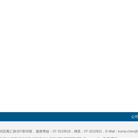
公
武區鳳仁路307巷58號
．
服務專線：07-3219518
．
傳真：07-3210921
．
E-Mail：kuma.chen@