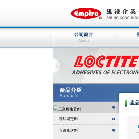
產
螺絲固定劑
管路密封劑