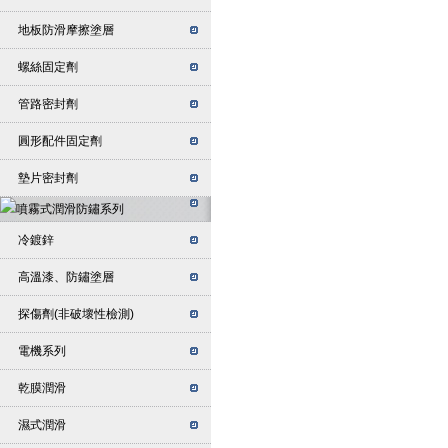
地板防滑摩擦塗層
螺絲固定劑
管路密封劑
圓形配件固定劑
墊片密封劑
冷鍍鋅
高溫漆、防鏽塗層
探傷劑(非破壞性檢測)
電機系列
乾膜潤滑
濕式潤滑