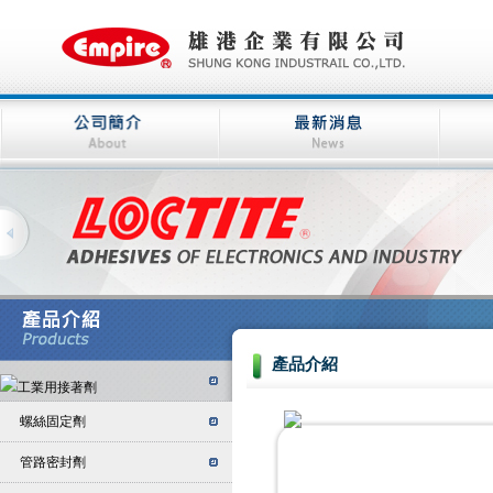
產品介紹
螺絲固定劑
管路密封劑