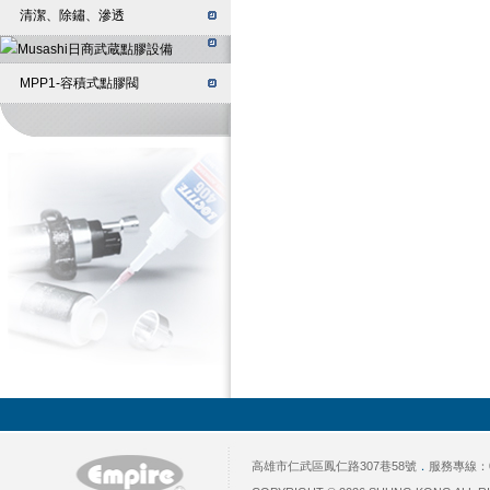
清潔、除鏽、滲透
MPP1-容積式點膠閥
高雄市仁武區鳳仁路307巷58號
．
服務專線：07