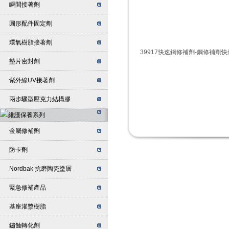
瞬間接著劑
圓形配件固定劑
環氧樹脂接著劑
墊片密封劑
紫外線UV接著劑
兩步驟型壓克力結構膠
金屬修補劑
防卡劑
Nordbak 抗磨陶瓷塗層
緊急修補產品
基座灌漿樹脂
鏽蝕轉化劑