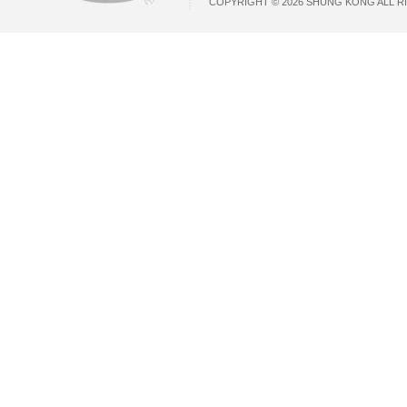
COPYRIGHT © 2026 SHUNG KONG ALL RI