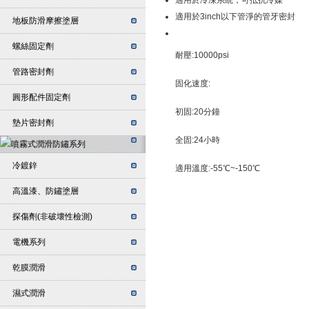
適用於冷凍系統，可抵抗冷媒
適用於3inch以下管淨的管牙密封
地板防滑摩擦塗層
螺絲固定劑
耐壓:10000psi
管路密封劑
固化速度:
圓形配件固定劑
初固:20分鐘
墊片密封劑
全固:24小時
冷鍍鋅
適用溫度:
-55℃~-150℃
高溫漆、防鏽塗層
探傷劑(非破壞性檢測)
電機系列
乾膜潤滑
濕式潤滑