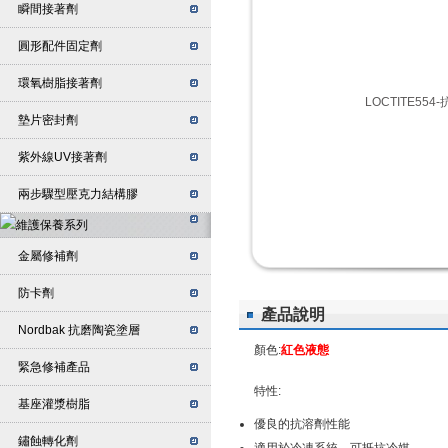
瞬間接著劑
圓形配件固定劑
環氧樹脂接著劑
墊片密封劑
紫外線UV接著劑
兩步驟型壓克力結構膠
金屬修補劑
防卡劑
產品說明
Nordbak 抗磨陶瓷塗層
顏色:
紅色液態
緊急修補產品
特性:
基座灌漿樹脂
優良的抗溶劑性能
鏽蝕轉化劑